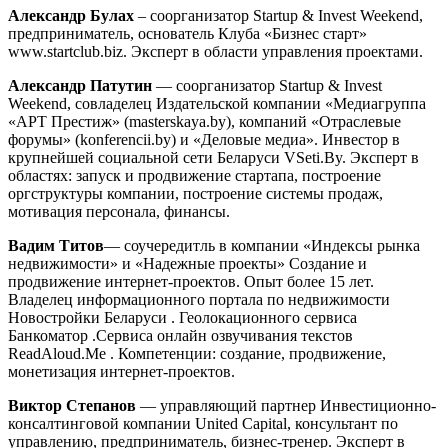
Александр Булах
– соорганизатор Startup & Invest Weekend,
предприниматель, основатель Клуба «Бизнес старт»
www.startclub.biz. Эксперт в области управления проектами.
Александр Патутин
— соорганизатор Startup & Invest
Weekend, совладелец Издательской компании «Медиагруппа
«АРТ Престиж» (masterskaya.by), компаний «Отраслевые
форумы» (konferencii.by) и «Деловые медиа». Инвестор в
крупнейшей социальной сети Беларуси VSeti.By. Эксперт в
областях: запуск и продвижение стартапа, построение
оргструктуры компании, построение системы продаж,
мотивация персонала, финансы.
Вадим Титов
— соучередитль в компании «Индексы рынка
недвижимости» и «Надежные проекты» Создание и
продвижение интернет-проектов. Опыт более 15 лет.
Владелец информационного портала по недвижимости
Новостройки Беларуси . Геолокационного сервиса
Банкоматор .Сервиса онлайн озвучивания текстов
ReadAloud.Me . Компетенции: создание, продвижение,
монетизация интернет-проектов.
Виктор Степанов
— управляющий партнер Инвестиционно-
консалтинговой компании United Capital, консультант по
управлению, предприниматель, бизнес-тренер. Эксперт в