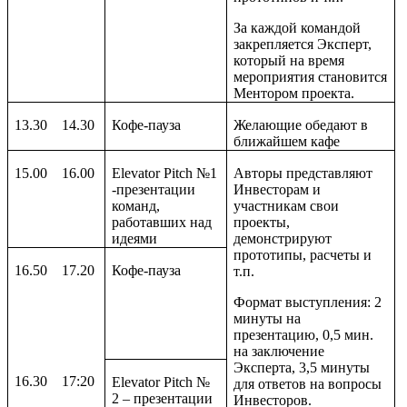
За каждой командой
закрепляется Эксперт,
который на время
мероприятия становится
Ментором проекта.
13.30
14.30
Кофе-пауза
Желающие обедают в
ближайшем кафе
1
5
.
0
0
16.00
Elevator
Pitch
№1
Авторы представляют
-презентации
Инвесторам и
команд,
участникам свои
работавших над
проекты,
идеями
демонстрируют
прототипы, расчеты и
16.
5
0
1
7
.
2
0
Кофе-пауза
т.п.
Формат выступления: 2
минуты на
презентацию, 0,5 мин.
на заключение
Эксперта, 3,5 минуты
16.
3
0
17:
2
0
Elevator
Pitch
№
для ответов на вопросы
2 – презентации
Инвесторов.