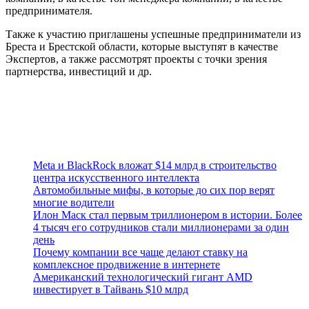
предпринимателя.
Также к участию приглашены успешные предприниматели из
Бреста и Брестской области, которые выступят в качестве
Экспертов, а также рассмотрят проекты с точки зрения
партнерства, инвестиций и др.
Meta и BlackRock вложат $14 млрд в строительство
центра искусственного интеллекта
Автомобильные мифы, в которые до сих пор верят
многие водители
Илон Маск стал первым триллионером в истории. Более
4 тысяч его сотрудников стали миллионерами за один
день
Почему компании все чаще делают ставку на
комплексное продвижение в интернете
Американский технологический гигант AMD
инвестирует в Тайвань $10 млрд