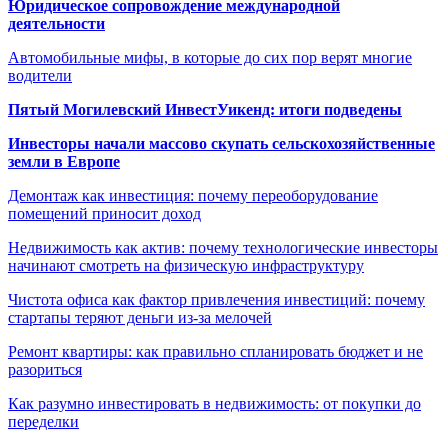
Юридическое сопровождение международной
деятельности
Автомобильные мифы, в которые до сих пор верят многие
водители
Пятый Могилевский ИнвестУикенд: итоги подведены
Инвесторы начали массово скупать сельскохозяйственные
земли в Европе
Демонтаж как инвестиция: почему переоборудование
помещений приносит доход
Недвижимость как актив: почему технологические инвесторы
начинают смотреть на физическую инфраструктуру
Чистота офиса как фактор привлечения инвестиций: почему
стартапы теряют деньги из-за мелочей
Ремонт квартиры: как правильно спланировать бюджет и не
разориться
Как разумно инвестировать в недвижимость: от покупки до
переделки