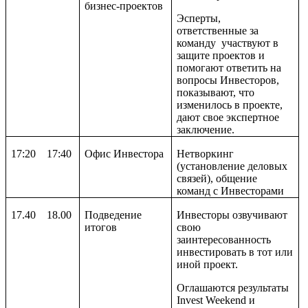
бизнес-проектов
Эсперты,
ответственные за
команду участвуют в
защите проектов и
помогают ответить на
вопросы Инвесторов,
показывают, что
изменилось в проекте,
дают свое экспертное
заключение.
17:
20
1
7
:
4
0
Офис Инвестора
Нетворкинг
(установление деловых
связей), общение
команд с Инвесторами
1
7
.
40
18.
0
0
Подведение
Инвесторы озвучивают
итогов
свою
заинтересованность
инвестировать в тот или
иной проект.
Оглашаются результаты
Invest
Weekend
и