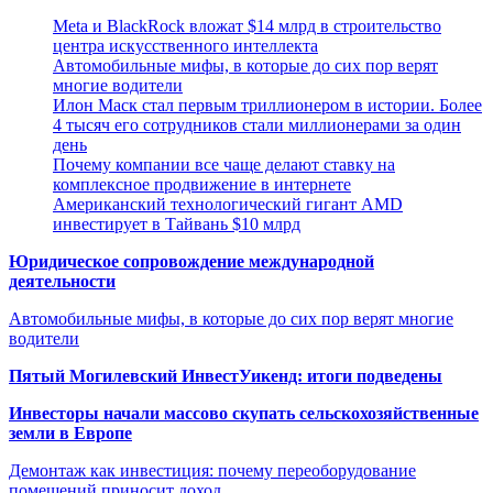
Meta и BlackRock вложат $14 млрд в строительство
центра искусственного интеллекта
Автомобильные мифы, в которые до сих пор верят
многие водители
Илон Маск стал первым триллионером в истории. Более
4 тысяч его сотрудников стали миллионерами за один
день
Почему компании все чаще делают ставку на
комплексное продвижение в интернете
Американский технологический гигант AMD
инвестирует в Тайвань $10 млрд
Юридическое сопровождение международной
деятельности
Автомобильные мифы, в которые до сих пор верят многие
водители
Пятый Могилевский ИнвестУикенд: итоги подведены
Инвесторы начали массово скупать сельскохозяйственные
земли в Европе
Демонтаж как инвестиция: почему переоборудование
помещений приносит доход