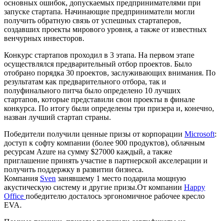
основных ошибок, допускаемых предпринимателями при
запуске стартапа. Начинающие предприниматели могли
получить обратную связь от успешных стартаперов,
создавших проекты мирового уровня, а также от известных
венчурных инвесторов.
Конкурс стартапов проходил в 3 этапа. На первом этапе
осуществлялся предварительный отбор проектов. Было
отобрано порядка 30 проектов, заслуживающих внимания. По
результатам как предварительного отбора, так и
полуфинального питча было определено 10 лучших
стартапов, которые представили свои проекты в финале
конкурса. По итогу были определены три призера и, конечно,
назван лучший стартап страны.
Победители получили ценные призы от корпорации
Microsoft
:
доступ к софту компании (более 900 продуктов), облачным
ресурсам Azure на сумму $27000 каждый, а также
приглашение принять участие в партнерской акселерации и
получить поддержку в развитии бизнеса.
Компания
Sven
занявшему 1 место подарила мощную
акустическую систему и другие призы.От компании
Happy
Office
победителю досталось эргономичное рабочее кресло
EVA.