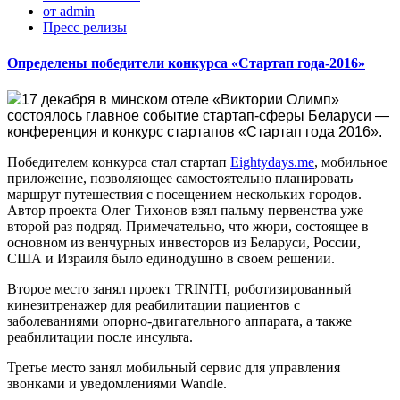
от admin
Пресс релизы
Определены победители конкурса «Стартап года-2016»
17 декабря в минском отеле «Виктории Олимп»
состоялось главное событие стартап-сферы Беларуси —
конференция и конкурс стартапов «Стартап года 2016».
Победителем конкурса стал стартап
Eightydays.me
, мобильное
приложение, позволяющее самостоятельно планировать
маршрут путешествия с посещением нескольких городов.
Автор проекта Олег Тихонов взял пальму первенства уже
второй раз подряд. Примечательно, что жюри, состоящее в
основном из венчурных инвесторов из Беларуси, России,
США и Израиля было единодушно в своем решении.
Второе место занял проект TRINITI, роботизированный
кинезитренажер для реабилитации пациентов с
заболеваниями опорно-двигательного аппарата, а также
реабилитации после инсульта.
Третье место занял мобильный сервис для управления
звонками и уведомлениями Wandle.