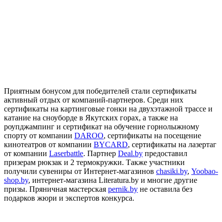
Приятным бонусом для победителей стали сертификаты
активный отдых от компаний-партнеров. Среди них
сертификаты на картинговые гонки на двухэтажной трассе и
катание на сноуборде в Якутских горах, а также на
роупджампинг и сертификат на обучение горнолыжному
спорту от компании
DAROO
, сертификаты на посещение
кинотеатров от компании
BYCARD
, сертификаты на лазертаг
от компании
Laserbattle
. Партнер
Deal.by
предоставил
призерам рюкзак и 2 термокружки. Также участники
получили сувениры от Интернет-магазинов
chasiki.by
,
Yoobao-
shop.by
, интернет-магазина Literatura.by и многие другие
призы. Пряничная мастерская
pernik.by
не оставила без
подарков жюри и экспертов конкурса.