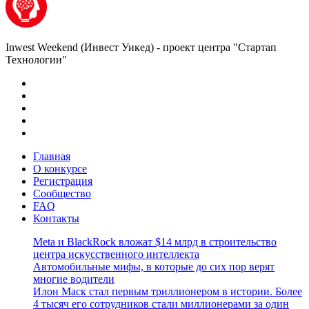
Inwest Weekend (Инвест Уикед) - проект центра "Стартап
Технологии"
Главная
О конкурсе
Регистрация
Сообщество
FAQ
Контакты
Meta и BlackRock вложат $14 млрд в строительство
центра искусственного интеллекта
Автомобильные мифы, в которые до сих пор верят
многие водители
Илон Маск стал первым триллионером в истории. Более
4 тысяч его сотрудников стали миллионерами за один