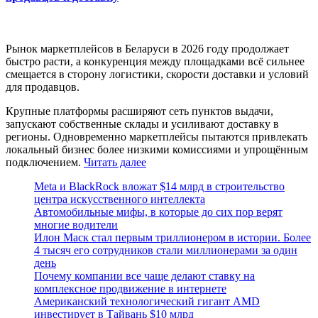
Рынок маркетплейсов в Беларуси в 2026 году продолжает
быстро расти, а конкуренция между площадками всё сильнее
смещается в сторону логистики, скорости доставки и условий
для продавцов.
Крупные платформы расширяют сеть пунктов выдачи,
запускают собственные склады и усиливают доставку в
регионы. Одновременно маркетплейсы пытаются привлекать
локальный бизнес более низкими комиссиями и упрощённым
подключением.
Читать далее
Meta и BlackRock вложат $14 млрд в строительство
центра искусственного интеллекта
Автомобильные мифы, в которые до сих пор верят
многие водители
Илон Маск стал первым триллионером в истории. Более
4 тысяч его сотрудников стали миллионерами за один
день
Почему компании все чаще делают ставку на
комплексное продвижение в интернете
Американский технологический гигант AMD
инвестирует в Тайвань $10 млрд