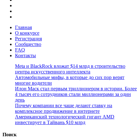
Главная
О конкурсе
Регистрация
Сообщество
FAQ
Контакты
Meta и BlackRock вложат $14 млрд в строительство
центра искусственного интеллекта
Автомобильные мифы, в которые до сих пор верят
многие водители
Илон Маск стал первым триллионером в истории. Более
4 тысяч его сотрудников стали миллионерами за один
день
Почему компании все чаще делают ставку на
комплексное продвижение в интернете
Американский технологический гигант AMD
инвестирует в Тайвань $10 млрд
Поиск