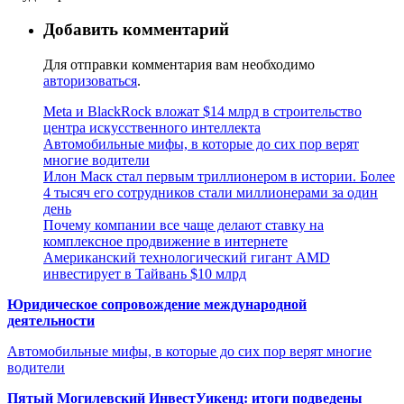
Добавить комментарий
Для отправки комментария вам необходимо
авторизоваться
.
Meta и BlackRock вложат $14 млрд в строительство
центра искусственного интеллекта
Автомобильные мифы, в которые до сих пор верят
многие водители
Илон Маск стал первым триллионером в истории. Более
4 тысяч его сотрудников стали миллионерами за один
день
Почему компании все чаще делают ставку на
комплексное продвижение в интернете
Американский технологический гигант AMD
инвестирует в Тайвань $10 млрд
Юридическое сопровождение международной
деятельности
Автомобильные мифы, в которые до сих пор верят многие
водители
Пятый Могилевский ИнвестУикенд: итоги подведены