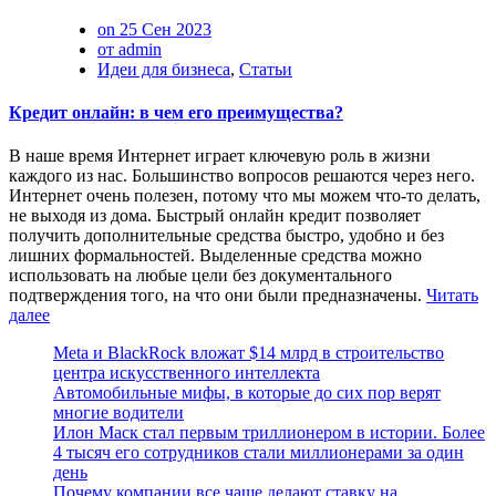
on 25 Сен 2023
от admin
Идеи для бизнеса
,
Статьи
Кредит онлайн: в чем его преимущества?
В наше время Интернет играет ключевую роль в жизни
каждого из нас. Большинство вопросов решаются через него.
Интернет очень полезен, потому что мы можем что-то делать,
не выходя из дома. Быстрый онлайн кредит позволяет
получить дополнительные средства быстро, удобно и без
лишних формальностей. Выделенные средства можно
использовать на любые цели без документального
подтверждения того, на что они были предназначены.
Читать
далее
Meta и BlackRock вложат $14 млрд в строительство
центра искусственного интеллекта
Автомобильные мифы, в которые до сих пор верят
многие водители
Илон Маск стал первым триллионером в истории. Более
4 тысяч его сотрудников стали миллионерами за один
день
Почему компании все чаще делают ставку на