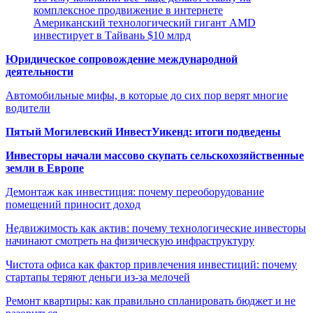
комплексное продвижение в интернете
Американский технологический гигант AMD
инвестирует в Тайвань $10 млрд
Юридическое сопровождение международной
деятельности
Автомобильные мифы, в которые до сих пор верят многие
водители
Пятый Могилевский ИнвестУикенд: итоги подведены
Инвесторы начали массово скупать сельскохозяйственные
земли в Европе
Демонтаж как инвестиция: почему переоборудование
помещений приносит доход
Недвижимость как актив: почему технологические инвесторы
начинают смотреть на физическую инфраструктуру
Чистота офиса как фактор привлечения инвестиций: почему
стартапы теряют деньги из-за мелочей
Ремонт квартиры: как правильно спланировать бюджет и не