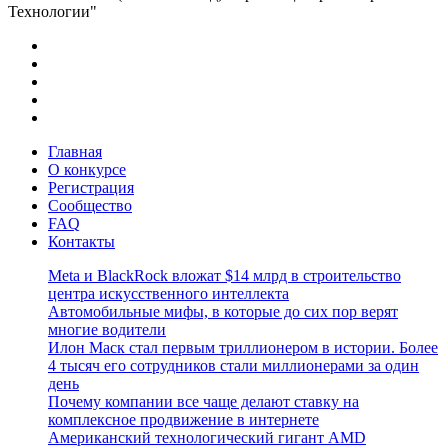
Технологии"
Главная
О конкурсе
Регистрация
Сообщество
FAQ
Контакты
Meta и BlackRock вложат $14 млрд в строительство
центра искусственного интеллекта
Автомобильные мифы, в которые до сих пор верят
многие водители
Илон Маск стал первым триллионером в истории. Более
4 тысяч его сотрудников стали миллионерами за один
день
Почему компании все чаще делают ставку на
комплексное продвижение в интернете
Американский технологический гигант AMD