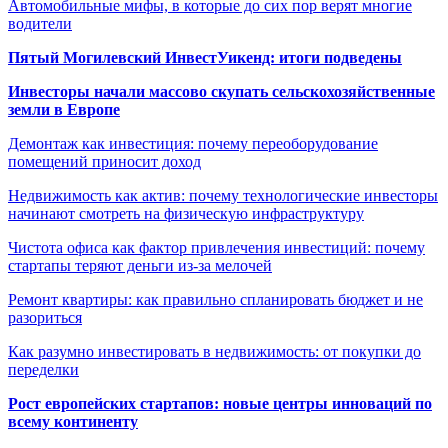
Автомобильные мифы, в которые до сих пор верят многие
водители
Пятый Могилевский ИнвестУикенд: итоги подведены
Инвесторы начали массово скупать сельскохозяйственные
земли в Европе
Демонтаж как инвестиция: почему переоборудование
помещений приносит доход
Недвижимость как актив: почему технологические инвесторы
начинают смотреть на физическую инфраструктуру
Чистота офиса как фактор привлечения инвестиций: почему
стартапы теряют деньги из-за мелочей
Ремонт квартиры: как правильно спланировать бюджет и не
разориться
Как разумно инвестировать в недвижимость: от покупки до
переделки
Рост европейских стартапов: новые центры инноваций по
всему континенту