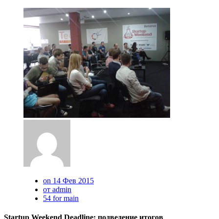
on 14 Фев 2015
от admin
54 for main
Startup Weekend Deadline: подведение итогов