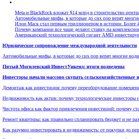
Meta и BlackRock вложат $14 млрд в строительство центр
Автомобильные мифы, в которые до сих пор верят многи
Илон Маск стал первым триллионером в истории. Более 4
Почему компании все чаще делают ставку на комплексно
Американский технологический гигант AMD инвестирует
Юридическое сопровождение международной деятельности
Автомобильные мифы, в которые до сих пор верят многие вод
Пятый Могилевский ИнвестУикенд: итоги подведены
Инвесторы начали массово скупать сельскохозяйственные з
Демонтаж как инвестиция: почему переоборудование помещен
Недвижимость как актив: почему технологические инвесторы 
Чистота офиса как фактор привлечения инвестиций: почему ста
Ремонт квартиры: как правильно спланировать бюджет и не ра
Как разумно инвестировать в недвижимость: от покупки до пе