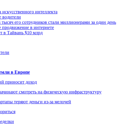
а искусственного интеллекта
е водители
 тысяч его сотрудников стали миллионерами за один день
е продвижение в интернете
 в Тайвань $10 млрд
ители
емли в Европе
ий приносит доход
начинают смотреть на физическую инфраструктуру
ртапы теряют деньги из-за мелочей
зориться
ределки