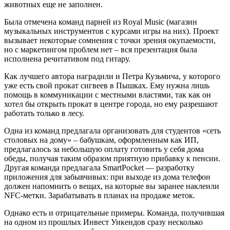
животных еще не заполнен.
Была отмечена команд парней из Royal Music (магазин
музыкальных инструментов с курсами игры на них). Проект
вызывает некоторые сомнения с точки зрения окупаемости,
но с маркетингом проблем нет – вся презентация была
исполнена речитативом под гитару.
Как лучшего автора наградили и Петра Кузьмича, у которого
уже есть свой прокат сигвеев в Пышках. Ему нужна лишь
помощь в коммуникации с местными властями, так как он
хотел бы открыть прокат в центре города, но ему разрешают
работать только в лесу.
Одна из команд предлагала организовать для студентов «сеть
столовых на дому» – бабушкам, оформленным как ИП,
предлагалось за небольшую оплату готовить у себя дома
обеды, получая таким образом приятную прибавку к пенсии.
Другая команда предлагала SmartPocket — разработку
приложения для забывчивых: при выходе из дома телефон
должен напомнить о вещах, на которые вы заранее наклеили
NFC-метки. Зарабатывать в планах на продаже меток.
Однако есть и отрицательные примеры. Команда, получившая
на одном из прошлых Инвест Уикендов сразу несколько