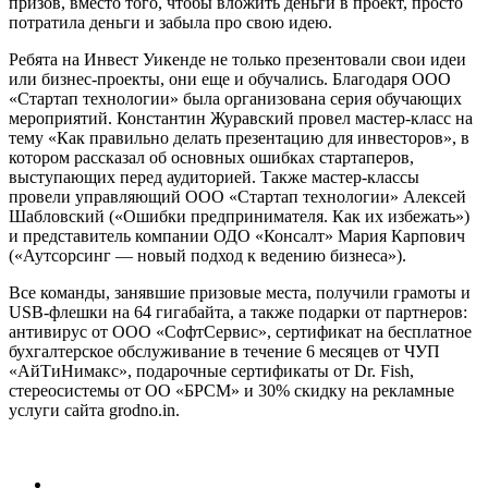
призов, вместо того, чтобы вложить деньги в проект, просто
потратила деньги и забыла про свою идею.
Ребята на Инвест Уикенде не только презентовали свои идеи
или бизнес-проекты, они еще и обучались. Благодаря ООО
«Стартап технологии» была организована серия обучающих
мероприятий. Константин Журавский провел мастер-класс на
тему «Как правильно делать презентацию для инвесторов», в
котором рассказал об основных ошибках стартаперов,
выступающих перед аудиторией. Также мастер-классы
провели управляющий ООО «Стартап технологии» Алексей
Шабловский («Ошибки предпринимателя. Как их избежать»)
и представитель компании ОДО «Консалт» Мария Карпович
(«Аутсорсинг — новый подход к ведению бизнеса»).
Все команды, занявшие призовые места, получили грамоты и
USB-флешки на 64 гигабайта, а также подарки от партнеров:
антивирус от ООО «СофтСервис», сертификат на бесплатное
бухгалтерское обслуживание в течение 6 месяцев от ЧУП
«АйТиНимакс», подарочные сертификаты от Dr. Fish,
стереосистемы от ОО «БРСМ» и 30% скидку на рекламные
услуги сайта grodno.in.