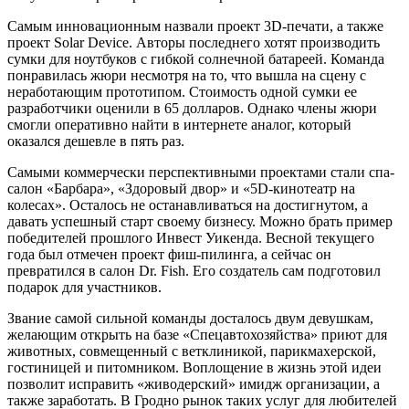
Самым инновационным назвали проект 3D-печати, а также
проект Solar Device. Авторы последнего хотят производить
сумки для ноутбуков с гибкой солнечной батареей. Команда
понравилась жюри несмотря на то, что вышла на сцену с
неработающим прототипом. Стоимость одной сумки ее
разработчики оценили в 65 долларов. Однако члены жюри
смогли оперативно найти в интернете аналог, который
оказался дешевле в пять раз.
Самыми коммерчески перспективными проектами стали спа-
салон «Барбара», «Здоровый двор» и «5D-кинотеатр на
колесах». Осталось не останавливаться на достигнутом, а
давать успешный старт своему бизнесу. Можно брать пример
победителей прошлого Инвест Уикенда. Весной текущего
года был отмечен проект фиш-пилинга, а сейчас он
превратился в салон Dr. Fish. Его создатель сам подготовил
подарок для участников.
Звание самой сильной команды досталось двум девушкам,
желающим открыть на базе «Спецавтохозяйства» приют для
животных, совмещенный с ветклиникой, парикмахерской,
гостиницей и питомником. Воплощение в жизнь этой идеи
позволит исправить «живодерский» имидж организации, а
также заработать. В Гродно рынок таких услуг для любителей