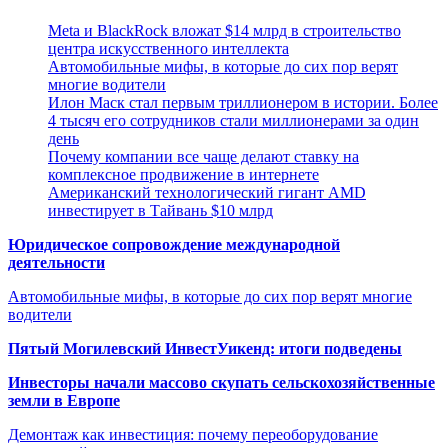
Meta и BlackRock вложат $14 млрд в строительство
центра искусственного интеллекта
Автомобильные мифы, в которые до сих пор верят
многие водители
Илон Маск стал первым триллионером в истории. Более
4 тысяч его сотрудников стали миллионерами за один
день
Почему компании все чаще делают ставку на
комплексное продвижение в интернете
Американский технологический гигант AMD
инвестирует в Тайвань $10 млрд
Юридическое сопровождение международной
деятельности
Автомобильные мифы, в которые до сих пор верят многие
водители
Пятый Могилевский ИнвестУикенд: итоги подведены
Инвесторы начали массово скупать сельскохозяйственные
земли в Европе
Демонтаж как инвестиция: почему переоборудование