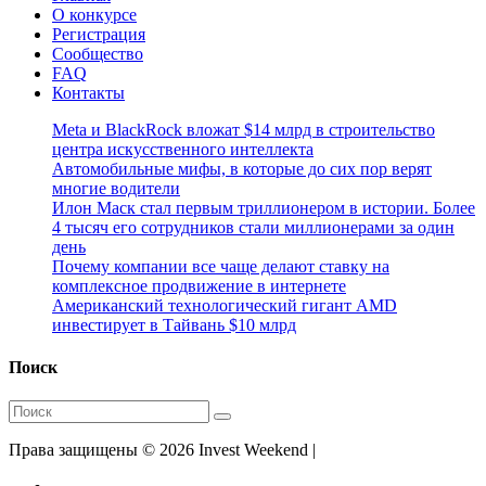
О конкурсе
Регистрация
Сообщество
FAQ
Контакты
Meta и BlackRock вложат $14 млрд в строительство
центра искусственного интеллекта
Автомобильные мифы, в которые до сих пор верят
многие водители
Илон Маск стал первым триллионером в истории. Более
4 тысяч его сотрудников стали миллионерами за один
день
Почему компании все чаще делают ставку на
комплексное продвижение в интернете
Американский технологический гигант AMD
инвестирует в Тайвань $10 млрд
Поиск
Права защищены © 2026 Invest Weekend |