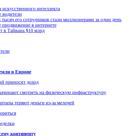
а искусственного интеллекта
е водители
 тысяч его сотрудников стали миллионерами за один день
е продвижение в интернете
 в Тайвань $10 млрд
ители
емли в Европе
ий приносит доход
начинают смотреть на физическую инфраструктуру
ртапы теряют деньги из-за мелочей
зориться
ределки
сему континенту