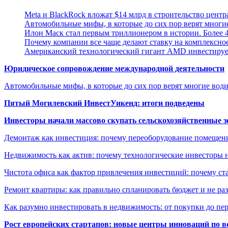
Meta и BlackRock вложат $14 млрд в строительство центр
Автомобильные мифы, в которые до сих пор верят многи
Илон Маск стал первым триллионером в истории. Более 4
Почему компании все чаще делают ставку на комплексно
Американский технологический гигант AMD инвестирует
Юридическое сопровождение международной деятельности
Автомобильные мифы, в которые до сих пор верят многие вод
Пятый Могилевский ИнвестУикенд: итоги подведены
Инвесторы начали массово скупать сельскохозяйственные з
Демонтаж как инвестиция: почему переоборудование помещен
Недвижимость как актив: почему технологические инвесторы 
Чистота офиса как фактор привлечения инвестиций: почему ста
Ремонт квартиры: как правильно спланировать бюджет и не ра
Как разумно инвестировать в недвижимость: от покупки до пе
Рост европейских стартапов: новые центры инноваций по в