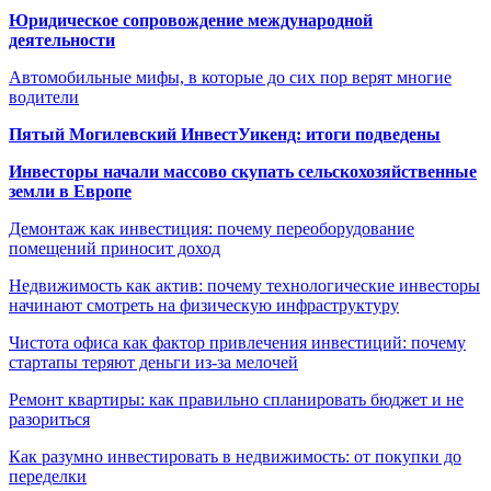
Юридическое сопровождение международной
деятельности
Автомобильные мифы, в которые до сих пор верят многие
водители
Пятый Могилевский ИнвестУикенд: итоги подведены
Инвесторы начали массово скупать сельскохозяйственные
земли в Европе
Демонтаж как инвестиция: почему переоборудование
помещений приносит доход
Недвижимость как актив: почему технологические инвесторы
начинают смотреть на физическую инфраструктуру
Чистота офиса как фактор привлечения инвестиций: почему
стартапы теряют деньги из-за мелочей
Ремонт квартиры: как правильно спланировать бюджет и не
разориться
Как разумно инвестировать в недвижимость: от покупки до
переделки