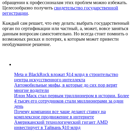
обращении к профессионалам этих проблем можно избежать.
Целесообразно получить
свидетельство государственной
регистрации
.
Каждый сам решает, что ему делать: выбрать государственный
орган по сертификации или частный, а, может, вовсе заняться
данным вопросам самостоятельно. Но всегда стоит помнить о
возможных рисках и потерях, к которым может привести
необдуманное решение.
Meta и BlackRock вложат $14 млрд в строительство
центра искусственного интеллекта
Автомобильные мифы, в которые до сих пор верят
многие водители
Илон Маск стал первым триллионером в истории. Более
4 тысяч его сотрудников стали миллионерами за один
день
Почему компании все чаще делают ставку на
комплексное продвижение в интернете
Американский технологический гигант AMD
инвестирует в Тайвань $10 млрд