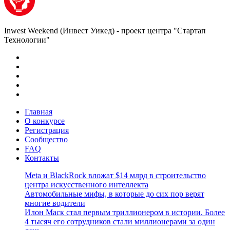
Inwest Weekend (Инвест Уикед) - проект центра "Стартап
Технологии"
Главная
О конкурсе
Регистрация
Сообщество
FAQ
Контакты
Meta и BlackRock вложат $14 млрд в строительство
центра искусственного интеллекта
Автомобильные мифы, в которые до сих пор верят
многие водители
Илон Маск стал первым триллионером в истории. Более
4 тысяч его сотрудников стали миллионерами за один