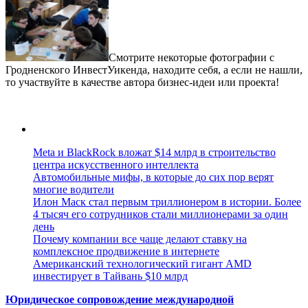
Смотрите некоторые фотографии с
Гродненского ИнвестУикенда, находите себя, а если не нашли,
то участвуйте в качестве автора бизнес-идеи или проекта!
Meta и BlackRock вложат $14 млрд в строительство
центра искусственного интеллекта
Автомобильные мифы, в которые до сих пор верят
многие водители
Илон Маск стал первым триллионером в истории. Более
4 тысяч его сотрудников стали миллионерами за один
день
Почему компании все чаще делают ставку на
комплексное продвижение в интернете
Американский технологический гигант AMD
инвестирует в Тайвань $10 млрд
Юридическое сопровождение международной