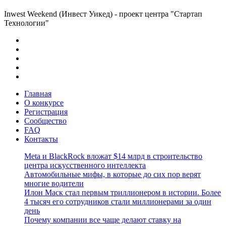
Inwest Weekend (Инвест Уикед) - проект центра "Стартап
Технологии"
Главная
О конкурсе
Регистрация
Сообщество
FAQ
Контакты
Meta и BlackRock вложат $14 млрд в строительство
центра искусственного интеллекта
Автомобильные мифы, в которые до сих пор верят
многие водители
Илон Маск стал первым триллионером в истории. Более
4 тысяч его сотрудников стали миллионерами за один
день
Почему компании все чаще делают ставку на