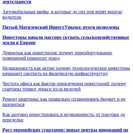
деятельности
Автомобильные мифы, в которые до сих пор верят многие
водители
Пятый Могилевский ИнвестУикенд: итоги подведены
Инвесторы начали массово скупать сельскохозяйственные
земли в Европе
Демонтаж как инвестиция: почему переоборудование
помещений приносит доход
Недвижимость как актив: почему технологические инвесторы
начинают смотреть на физическую инфраструктуру
Чистота офиса как фактор привлечения инвестиций: почему
стартапы теряют деньги из-за мелочей
Ремонт квартиры: как правильно спланировать бюджет и не
разориться
Как разумно инвестировать в недвижимость: от покупки до
переделки
Рост европейских стартапов: новые центры инноваций по