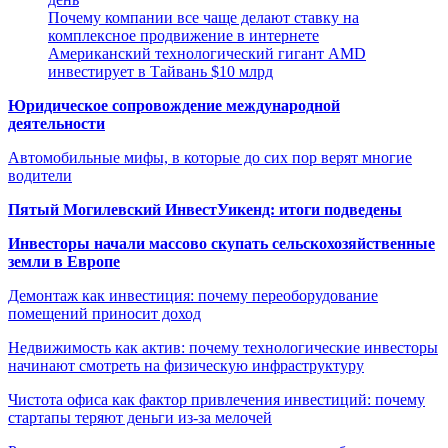
Почему компании все чаще делают ставку на
комплексное продвижение в интернете
Американский технологический гигант AMD
инвестирует в Тайвань $10 млрд
Юридическое сопровождение международной
деятельности
Автомобильные мифы, в которые до сих пор верят многие
водители
Пятый Могилевский ИнвестУикенд: итоги подведены
Инвесторы начали массово скупать сельскохозяйственные
земли в Европе
Демонтаж как инвестиция: почему переоборудование
помещений приносит доход
Недвижимость как актив: почему технологические инвесторы
начинают смотреть на физическую инфраструктуру
Чистота офиса как фактор привлечения инвестиций: почему
стартапы теряют деньги из-за мелочей