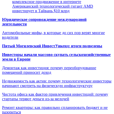
комплексное продвижение в интернете
Американский технологический гигант AMD
инвестирует в Тайвань $10 млрд
Юридическое сопровождение международной
деятельности
Автомобильные мифы, в которые до сих пор верят многие
водители
Пятый Могилевский ИнвестУикенд: итоги подведены
Инвесторы начали массово скупать сельскохозяйственные
земли в Европе
Демонтаж как инвестиция: почему переоборудование
помещений приносит доход
Недвижимость как актив: почему технологические инвесторы
начинают смотреть на физическую инфраструктуру
Чистота офиса как фактор привлечения инвестиций: почему
стартапы теряют деньги из-за мелочей
Ремонт квартиры: как правильно спланировать бюджет и не
разориться