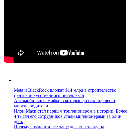
Meta и BlackRock вложат $14 млрд в строительство
центра искусственного интеллекта
Автомобильные мифы, в которые до сих пор верят
многие водители
Илон Маск стал первым триллионером в истории. Более
4 тысяч его сотрудников стали миллионерами за один
день
Почему компании все чаще делают ставку на