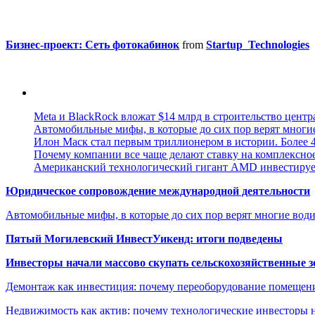
Бизнес-проект: Сеть фотокабинок
from
Startup_Technologies
Meta и BlackRock вложат $14 млрд в строительство центр
Автомобильные мифы, в которые до сих пор верят многи
Илон Маск стал первым триллионером в истории. Более 4
Почему компании все чаще делают ставку на комплексно
Американский технологический гигант AMD инвестирует
Юридическое сопровождение международной деятельности
Автомобильные мифы, в которые до сих пор верят многие вод
Пятый Могилевский ИнвестУикенд: итоги подведены
Инвесторы начали массово скупать сельскохозяйственные з
Демонтаж как инвестиция: почему переоборудование помещен
Недвижимость как актив: почему технологические инвесторы 