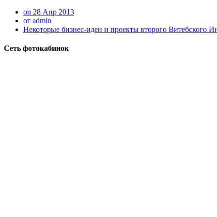
on 28 Апр 2013
от admin
Некоторые бизнес-идеи и проекты второго Витебского И
Сеть фотокабинок