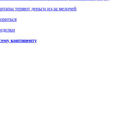
ртапы теряют деньги из-за мелочей
зориться
ределки
сему континенту