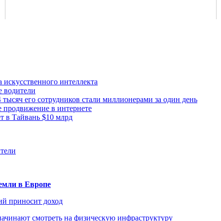
а искусственного интеллекта
е водители
 тысяч его сотрудников стали миллионерами за один день
е продвижение в интернете
 в Тайвань $10 млрд
ители
емли в Европе
ий приносит доход
начинают смотреть на физическую инфраструктуру