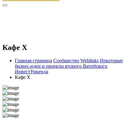
Кафе Х
Главная страница
Сообщество
Weblinks
Некоторые
бизнес-идеи и проекты второго Витебского
ИнвестУикенда
Кафе Х