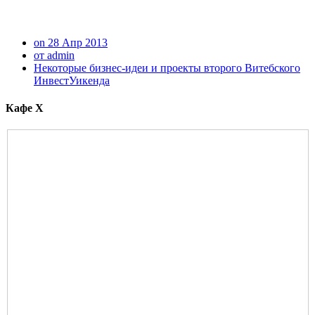
on 28 Апр 2013
от admin
Некоторые бизнес-идеи и проекты второго Витебского
ИнвестУикенда
Кафе Х