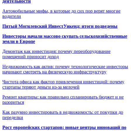
деятельности
Автомобильные мифы, в которые до сих пор верят многие
водители
Пятый Могилевский ИнвестУикенд: итоги подведены
Инвесторы начали массово скупать сельскохозяйственные
земли в Европе
Демонтаж как инвестиция: почему переоборудование
помещений приносит доход
Недвижимость как актив: почему технологические инвесторы
начинают смотреть на физическую инфраструктуру
Чистота офиса как фактор привлечения инвестиций: почему
стартапы теряют деньги из-за мелочей
Ремонт квартиры: как правильно спланировать бюджет и не
разориться
Как разумно инвестировать в недвижимость: от покупки до
переделки
Рост европейских стартапов: новые центры инноваций по