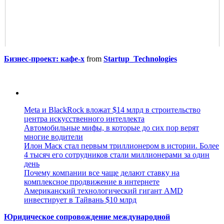
Бизнес-проект: кафе-х
from
Startup_Technologies
Meta и BlackRock вложат $14 млрд в строительство
центра искусственного интеллекта
Автомобильные мифы, в которые до сих пор верят
многие водители
Илон Маск стал первым триллионером в истории. Более
4 тысяч его сотрудников стали миллионерами за один
день
Почему компании все чаще делают ставку на
комплексное продвижение в интернете
Американский технологический гигант AMD
инвестирует в Тайвань $10 млрд
Юридическое сопровождение международной