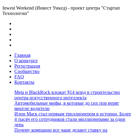
Inwest Weekend (Инвест Уикед) - проект центра "Стартап
Технологии"
Главная
О конкурсе
Регистрация
Сообщество
FAQ
Контакты
Meta и BlackRock вложат $14 млрд в строительство
центра искусственного интеллекта
Автомобильные мифы, в которые до сих пор верят
многие водители
Илон Маск стал первым триллионером в истории. Более
4 тысяч его сотрудников стали миллионерами за один
день
Почему компании все чаще делают ставку на