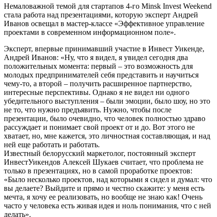
Немаловажной темой для стартапов 4-го Minsk Invest Weekend
стала работа над презентациями, которую эксперт Андрей
Иванов освещал в мастер-классе «Эффективное управление
проектами в современном информационном поле».
Эксперт, впервые принимавший участие в Инвест Уикенде,
Андрей Иванов: «Ну, что я видел, я увидел сегодня два
положительных момента: первый – это возможность для
молодых предпринимателей себя представить и научиться
чему-то, а второй – получить расширенное партнерство,
интересные перспективы. Однако я не видел ни одного
убедительного выступления – были эмоции, было шоу, но это
не то, что нужно предъявить. Нужно, чтобы после
презентации, было очевидно, что человек полностью здраво
рассуждает и понимает свой проект от и до. Вот этого не
хватает, но, мне кажется, это личностная составляющая, и над
ней еще работать и работать.
Известный белорусский маркетолог, постоянный эксперт
ИнвестУикендов Алексей Шукаев считает, что проблема не
только в презентациях, но в самой проработке проектов:
«Было несколько проектов, над которыми я сидел и думал: что
вы делаете? Выйдите и прямо и честно скажите: у меня есть
мечта, я хочу ее реализовать, но вообще не знаю как! Очень
часто у человека есть живая идея и ноль понимания, что с ней
делать».