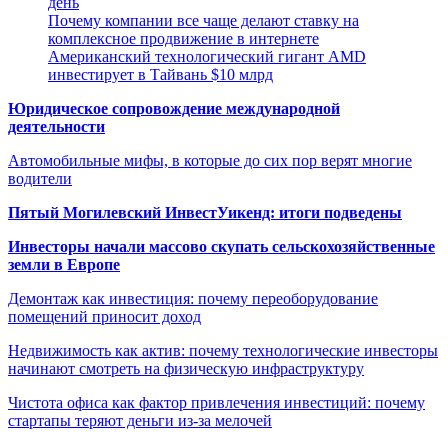
день
Почему компании все чаще делают ставку на
комплексное продвижение в интернете
Американский технологический гигант AMD
инвестирует в Тайвань $10 млрд
Юридическое сопровождение международной
деятельности
Автомобильные мифы, в которые до сих пор верят многие
водители
Пятый Могилевский ИнвестУикенд: итоги подведены
Инвесторы начали массово скупать сельскохозяйственные
земли в Европе
Демонтаж как инвестиция: почему переоборудование
помещений приносит доход
Недвижимость как актив: почему технологические инвесторы
начинают смотреть на физическую инфраструктуру
Чистота офиса как фактор привлечения инвестиций: почему
стартапы теряют деньги из-за мелочей