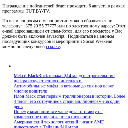
Награждение победителей будет проходить 6 августа в рамках
программы TUT.BY-TV.
По всем вопросам о мероприятии можно обращаться по
телефону: +375 29 55 77777 или по электронному адресу:
Этот
e-mail адрес защищен от спам-ботов, для его просмотра у Вас
должен быть включен Javascript .
Подписаться на анонсы
последующих конкурсов и мероприятий Social Weekend
можно по следующей
ссылке
.
Meta и BlackRock вложат $14 млрд в строительство
центра искусственного интеллекта
Автомобильные мифы, в которые до сих пор верят
многие водители
Илон Маск стал первым триллионером в истории. Более
4 тысяч его сотрудников стали миллионерами за один
день
Почему компании все чаще делают ставку на
комплексное продвижение в интернете
Американский технологический гигант AMD
инвестирует в Тайвань $10 млрд