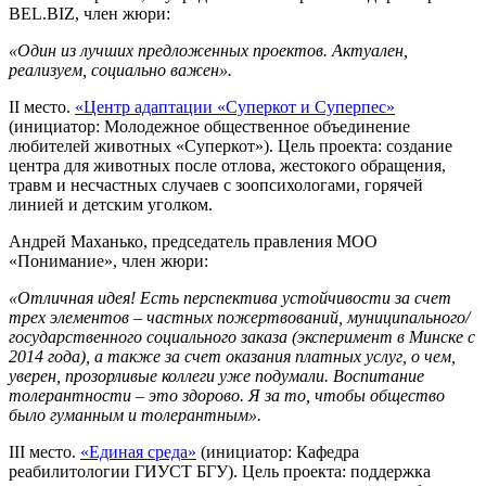
BEL.BIZ, член жюри:
«Один из лучших предложенных проектов. Актуален,
реализуем, социально важен».
II место.
«Центр адаптации «Суперкот и Суперпес»
(инициатор: Молодежное общественное объединение
любителей животных «Суперкот»). Цель проекта: создание
центра для животных после отлова, жестокого обращения,
травм и несчастных случаев с зоопсихологами, горячей
линией и детским уголком.
Андрей Маханько, председатель правления МОО
«Понимание», член жюри:
«Отличная идея! Есть перспектива устойчивости за счет
трех элементов ­­– частных пожертвований, муниципального/
государственного социального заказа (эксперимент в Минске с
2014 года), а также за счет оказания платных услуг, о чем,
уверен, прозорливые коллеги уже подумали. Воспитание
толерантности – это здорово. Я за то, чтобы общество
было гуманным и толерантным».
III место.
«Единая среда»
(инициатор: Кафедра
реабилитологии ГИУСТ БГУ). Цель проекта: поддержка