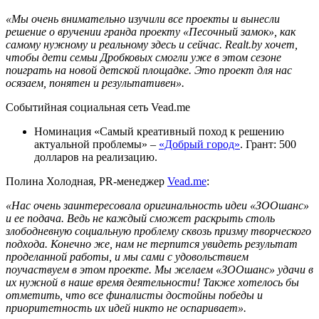
«Мы очень внимательно изучили все проекты и вынесли
решение о вручении гранда проекту «Песочный замок», как
самому нужному и реальному здесь и сейчас. Realt.by хочет,
чтобы дети семьи Дробковых смогли уже в этом сезоне
поиграть на новой детской площадке. Это проект для нас
осязаем, понятен и результативен».
Событийная социальная сеть Vead.me
Номинация «Самый креативный поход к решению
актуальной проблемы» –
«Добрый город»
. Грант: 500
долларов на реализацию.
Полина Холодная, PR-менеджер
Vead.me
:
«Нас очень заинтересовала оригинальность идеи «ЗООшанс»
и ее подача. Ведь не каждый сможет раскрыть столь
злободневную социальную проблему сквозь призму творческого
подхода. Конечно же, нам не терпится увидеть результат
проделанной работы, и мы сами с удовольствием
поучаствуем в этом проекте. Мы желаем «ЗООшанс» удачи в
их нужной в наше время деятельности! Также хотелось бы
отметить, что все финалисты достойны победы и
приоритетность их идей никто не оспаривает».