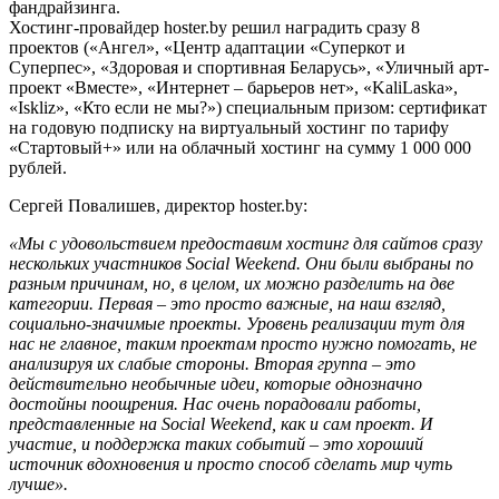
фандрайзинга.
Хостинг-провайдер hoster.by решил наградить сразу 8
проектов («Ангел», «Центр адаптации «Суперкот и
Суперпес», «Здоровая и спортивная Беларусь», «Уличный арт-
проект «Вместе», «Интернет – барьеров нет», «KaliLaska»,
«Iskliz», «Кто если не мы?») специальным призом: сертификат
на годовую подписку на виртуальный хостинг по тарифу
«Стартовый+» или на облачный хостинг на сумму 1 000 000
рублей.
Сергей Повалишев, директор hoster.by:
«Мы с удовольствием предоставим хостинг для сайтов сразу
нескольких участников Social Weekend. Они были выбраны по
разным причинам, но, в целом, их можно разделить на две
категории. Первая – это просто важные, на наш взгляд,
социально-значимые проекты. Уровень реализации тут для
нас не главное, таким проектам просто нужно помогать, не
анализируя их слабые стороны. Вторая группа – это
действительно необычные идеи, которые однозначно
достойны поощрения. Нас очень порадовали работы,
представленные на Social Weekend, как и сам проект. И
участие, и поддержка таких событий – это хороший
источник вдохновения и просто способ сделать мир чуть
лучше».