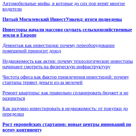
Автомобильные мифы, в которые до сих пор верят многие
водители
Пятый Могилевский ИнвестУикенд: итоги подведены
Инвесторы начали массово скупать сельскохозяйственные
земли в Европе
Демонтаж как инвестиция: почему переоборудование
помещений приносит доход
Недвижимость как актив: почему технологические инвесторы
начинают смотреть на физическую инфраструктуру
Чистота офиса как фактор привлечения инвестиций: почему
стартапы теряют деньги из-за мелочей
Ремонт квартиры: как правильно спланировать бюджет и не
разориться
Как разумно инвестировать в недвижимость: от покупки до
переделки
Рост европейских стартапов: новые центры инноваций по
всему континенту