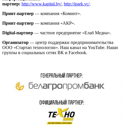
партнер:
http://www.kapital.by/
,
http://ipark.vc/
.
Принт-партнер
— компания
«Коминт»
.
Принт-партнер
— компания
«АКР»
.
Digital-партнер
— частное предприятие
«Елаб Медиа»
.
Организатор
— центр поддержки предпринимательства
ООО
«Стартап технологии»
. Наш канал на
YouTube
. Наши
группы в социальных сетях
ВК
и
Facebook
.