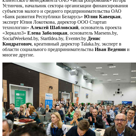
клиентского менеджмента ОАО «Белагропромбанк» Игорь
Устинчик, начальник сектора организации финансирования
субъектов малого и среднего предпринимательства ОАО
«Банк развития Республики Беларусь»
Юлия Кавецкая
,
эксперт Юлия Локоткова, директор ООО Стартап
технологии»
Алексей Шабловский
,
основатель проекта
«Зеркало3»
Елена Заболоцкая
, основатель Maesens.by,
SoсialWeekend.by, StartIdea.by, Eventer.by
Денис
Кондратович
, креативный директор Talaka.by, эксперт в
области социального предпринимательства
Иван Веденин
и
многие другие.