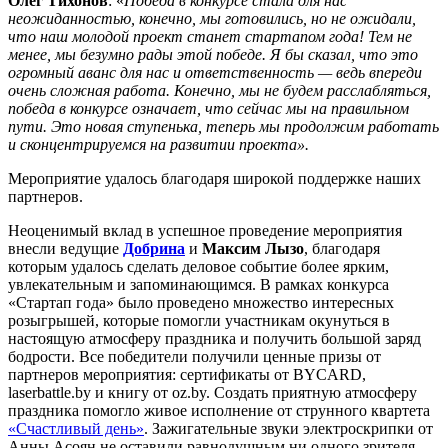
Олег Тихонов
: «
Победа в конкурсе стала для нас
неожиданностью, конечно, мы готовились, но не ожидали,
что наш молодой проект станет стартапом года! Тем не
менее, мы безумно рады этой победе. Я бы сказал, что это
огромный аванс для нас и ответственность — ведь впереди
очень сложная работа. Конечно, мы не будем расслабляться,
победа в конкурсе означает, что сейчас мы на правильном
пути. Это новая ступенька, теперь мы продолжим работать
и сконцентрируемся на развитии проекта».
Мероприятие удалось благодаря широкой поддержке наших
партнеров.
Неоценимый вклад в успешное проведение мероприятия
внесли ведущие
Добрина
и
Максим Лызо
, благодаря
которым удалось сделать деловое событие более ярким,
увлекательным и запоминающимся. В рамках конкурса
«Стартап года» было проведено множество интересных
розыгрышей, которые помогли участникам окунуться в
настоящую атмосферу праздника и получить большой заряд
бодрости. Все победители получили ценные призы от
партнеров мероприятия: сертификаты от BYCARD,
laserbattle.by и книгу от oz.by. Создать приятную атмосферу
праздника помогло живое исполнение от струнного квартета
«Счастливый день»
. Зажигательные звуки электроскрипки от
Анны Асоян не оставили равнодушным ни одного зрителя.