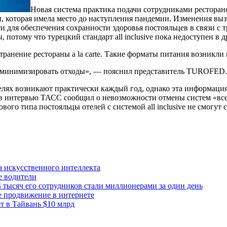
Новая система практика подачи сотрудниками ресторано
 которая имела место до наступления пандемии. Изменения выз
для обеспечения сохранности здоровья постояльцев в связи с 
потому что турецкий стандарт all inclusive пока недоступен в д
транение рестораны a la carte. Такие форматы питания возникл
нию минимизировать отходы», — пояснил представитель TUROFED.
отелях возникают практически каждый год, однако эта информаци
в интервью ТАСС сообщил о невозможности отмены систем «все 
ого типа постояльцы отелей с системой all inclusive не смогут
а искусственного интеллекта
е водители
 тысяч его сотрудников стали миллионерами за один день
е продвижение в интернете
 в Тайвань $10 млрд