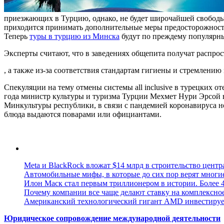
приезжающих в Турцию, однако, не будет широчайшей свободы,
приходится принимать дополнительные меры предосторожности 
Теперь
туры в турцию из Минска
будут по преждему популярны, 
Эксперты считают, что в заведениях общепита получат распрос
, а также из-за соответствия стандартам гигиены и стремле
Спекуляции на тему отмены системы all inclusive в турецких 
года министр культуры и туризма Турции Мехмет Нури Эрсой 
Минкультуры республики, в связи с пандемией коронавируса нов
блюда выдаются поварами или официантами.
Meta и BlackRock вложат $14 млрд в строительство центр
Автомобильные мифы, в которые до сих пор верят многи
Илон Маск стал первым триллионером в истории. Более 4
Почему компании все чаще делают ставку на комплексно
Американский технологический гигант AMD инвестирует
Юридическое сопровождение международной деятельности