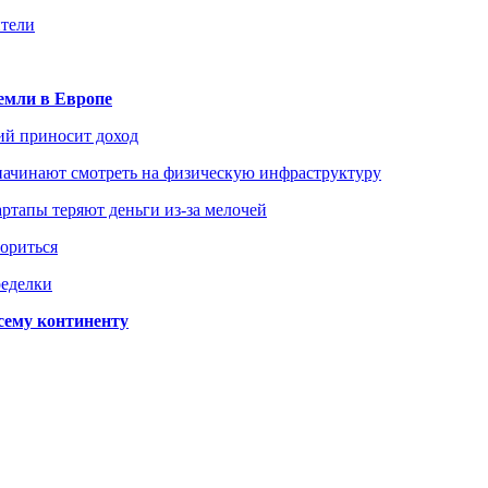
ители
емли в Европе
ий приносит доход
начинают смотреть на физическую инфраструктуру
ртапы теряют деньги из-за мелочей
зориться
ределки
сему континенту