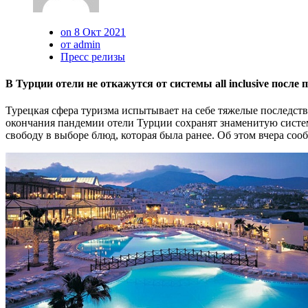
on 8 Окт 2021
от admin
Пресс релизы
В Турции отели не откажутся от системы all inclusive после
Турецкая сфера туризма испытывает на себе тяжелые последст
окончания пандемии отели Турции сохранят знаменитую систему 
свободу в выборе блюд, которая была ранее. Об этом вчера с