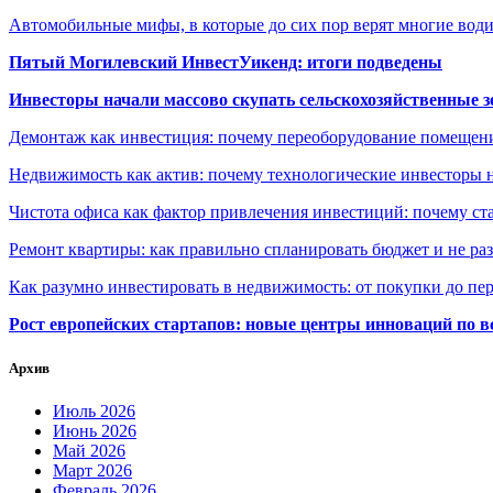
Автомобильные мифы, в которые до сих пор верят многие вод
Пятый Могилевский ИнвестУикенд: итоги подведены
Инвесторы начали массово скупать сельскохозяйственные з
Демонтаж как инвестиция: почему переоборудование помещен
Недвижимость как актив: почему технологические инвесторы 
Чистота офиса как фактор привлечения инвестиций: почему ста
Ремонт квартиры: как правильно спланировать бюджет и не ра
Как разумно инвестировать в недвижимость: от покупки до пе
Рост европейских стартапов: новые центры инноваций по в
Архив
Июль 2026
Июнь 2026
Май 2026
Март 2026
Февраль 2026