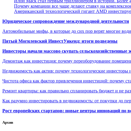
Илон Маск стал первым триллионером в истории. Более 4
Почему компании все чаще делают ставку на комплексно
Американский технологический гигант AMD инвестирует
Юридическое сопровождение международной деятельности
Автомобильные мифы, в которые до сих пор верят многие вод
Пятый Могилевский ИнвестУикенд: итоги подведены
Инвесторы начали массово скупать сельскохозяйственные з
Демонтаж как инвестиция: почему переоборудование помещен
Недвижимость как актив: почему технологические инвесторы 
Чистота офиса как фактор привлечения инвестиций: почему ста
Ремонт квартиры: как правильно спланировать бюджет и не ра
Как разумно инвестировать в недвижимость: от покупки до пе
Рост европейских стартапов: новые центры инноваций по в
Архив