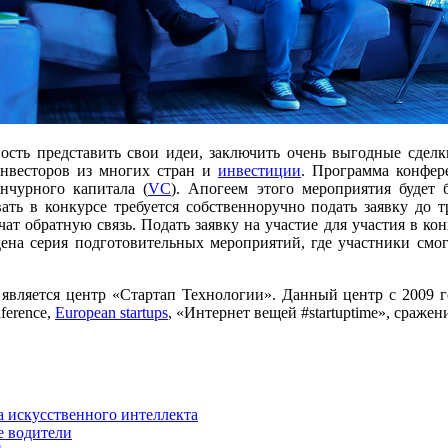
ность представить свои идеи, заключить очень выгодные сдел
инвесторов из многих стран и
инвестиции
. Программа конфер
нчурного капитала (
VC
). Апогеем этого мероприятия будет
ть в конкурсе требуется собственноручно подать заявку до т
чат обратную связь. Подать заявку на участие для участия в
ведена серия подготовительных мероприятий, где участники с
яется центр «Стартап Технологии». Данный центр с 2009 год
ference,
European startups
, «Интернет вещей #startuptime», сражен
а искусственного интеллекта
е водители