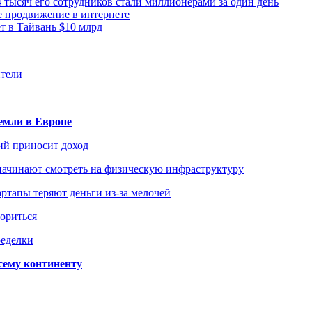
 тысяч его сотрудников стали миллионерами за один день
е продвижение в интернете
 в Тайвань $10 млрд
ители
емли в Европе
ий приносит доход
начинают смотреть на физическую инфраструктуру
ртапы теряют деньги из-за мелочей
зориться
ределки
сему континенту