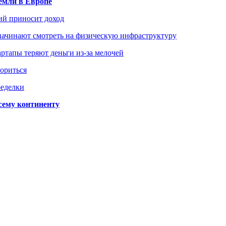
емли в Европе
ий приносит доход
начинают смотреть на физическую инфраструктуру
ртапы теряют деньги из-за мелочей
зориться
ределки
сему континенту