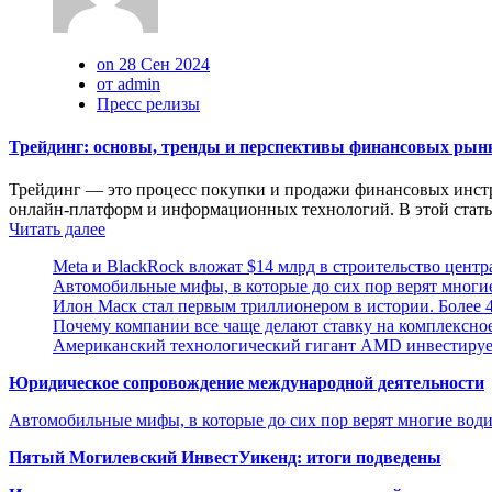
on 28 Сен 2024
от admin
Пресс релизы
Трейдинг: основы, тренды и перспективы финансовых рын
Трейдинг — это процесс покупки и продажи финансовых инстр
онлайн-платформ и информационных технологий. В этой статье
Читать далее
Meta и BlackRock вложат $14 млрд в строительство центр
Автомобильные мифы, в которые до сих пор верят многи
Илон Маск стал первым триллионером в истории. Более 4
Почему компании все чаще делают ставку на комплексно
Американский технологический гигант AMD инвестирует
Юридическое сопровождение международной деятельности
Автомобильные мифы, в которые до сих пор верят многие вод
Пятый Могилевский ИнвестУикенд: итоги подведены