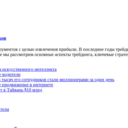
ков
ументов с целью извлечения прибыли. В последние годы трейди
 мы рассмотрим основные аспекты трейдинга, ключевые стратег
а искусственного интеллекта
е водители
 тысяч его сотрудников стали миллионерами за один день
е продвижение в интернете
 в Тайвань $10 млрд
ители