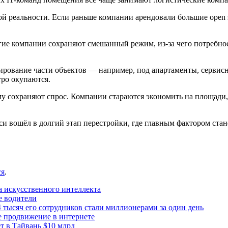
й реальности. Если раньше компании арендовали большие open sp
гие компании сохраняют смешанный режим, из-за чего потребнос
ирование части объектов — например, под апартаменты, сервис
тро окупаются.
 сохраняют спрос. Компании стараются экономить на площади, 
 вошёл в долгий этап перестройки, где главным фактором стане
ся
.
а искусственного интеллекта
е водители
 тысяч его сотрудников стали миллионерами за один день
е продвижение в интернете
 в Тайвань $10 млрд