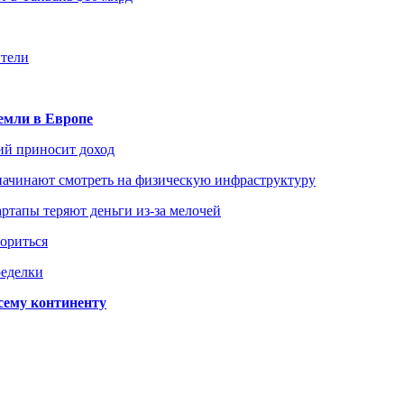
ители
емли в Европе
ий приносит доход
начинают смотреть на физическую инфраструктуру
ртапы теряют деньги из-за мелочей
зориться
ределки
сему континенту