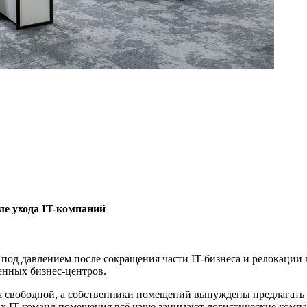
ле ухода IT-компаний
 под давлением после сокращения части IT-бизнеса и релокации
енных бизнес-центров.
ся свободной, а собственники помещений вынуждены предлагать 
х IT-команд помещения всё чаще занимают логистические компа