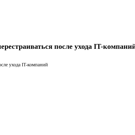
ерестраиваться после ухода IT-компани
осле ухода IT-компаний