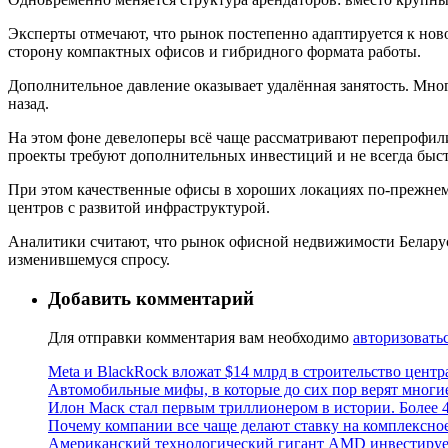
Эксперты отмечают, что рынок постепенно адаптируется к ново
сторону компактных офисов и гибридного формата работы.
Дополнительное давление оказывает удалённая занятость. Мно
назад.
На этом фоне девелоперы всё чаще рассматривают перепрофил
проекты требуют дополнительных инвестиций и не всегда быс
При этом качественные офисы в хороших локациях по-прежнему
центров с развитой инфраструктурой.
Аналитики считают, что рынок офисной недвижимости Беларуси
изменившемуся спросу.
Добавить комментарий
Для отправки комментария вам необходимо
авторизовать
Meta и BlackRock вложат $14 млрд в строительство центр
Автомобильные мифы, в которые до сих пор верят многи
Илон Маск стал первым триллионером в истории. Более 4
Почему компании все чаще делают ставку на комплексно
Американский технологический гигант AMD инвестирует