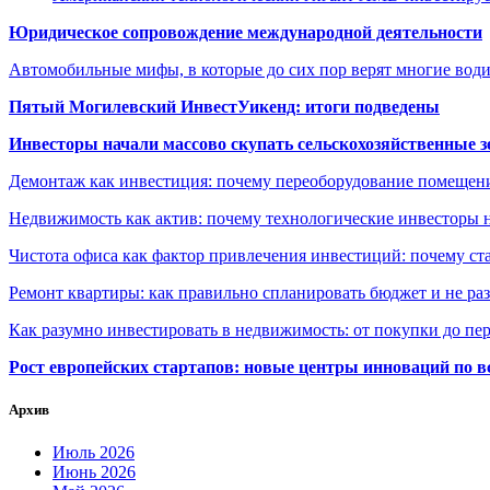
Юридическое сопровождение международной деятельности
Автомобильные мифы, в которые до сих пор верят многие вод
Пятый Могилевский ИнвестУикенд: итоги подведены
Инвесторы начали массово скупать сельскохозяйственные з
Демонтаж как инвестиция: почему переоборудование помещен
Недвижимость как актив: почему технологические инвесторы 
Чистота офиса как фактор привлечения инвестиций: почему ста
Ремонт квартиры: как правильно спланировать бюджет и не ра
Как разумно инвестировать в недвижимость: от покупки до пе
Рост европейских стартапов: новые центры инноваций по в
Архив
Июль 2026
Июнь 2026