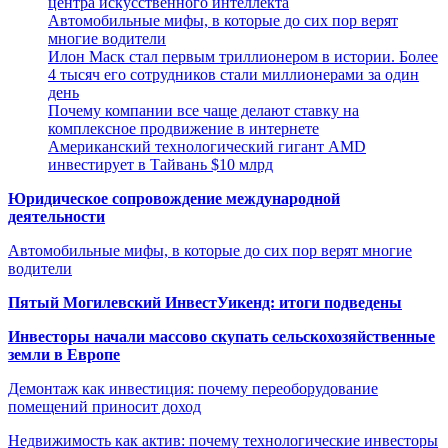
центра искусственного интеллекта
Автомобильные мифы, в которые до сих пор верят
многие водители
Илон Маск стал первым триллионером в истории. Более
4 тысяч его сотрудников стали миллионерами за один
день
Почему компании все чаще делают ставку на
комплексное продвижение в интернете
Американский технологический гигант AMD
инвестирует в Тайвань $10 млрд
Юридическое сопровождение международной
деятельности
Автомобильные мифы, в которые до сих пор верят многие
водители
Пятый Могилевский ИнвестУикенд: итоги подведены
Инвесторы начали массово скупать сельскохозяйственные
земли в Европе
Демонтаж как инвестиция: почему переоборудование
помещений приносит доход
Недвижимость как актив: почему технологические инвесторы