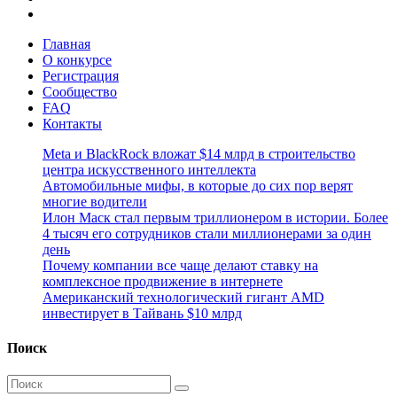
Главная
О конкурсе
Регистрация
Сообщество
FAQ
Контакты
Meta и BlackRock вложат $14 млрд в строительство
центра искусственного интеллекта
Автомобильные мифы, в которые до сих пор верят
многие водители
Илон Маск стал первым триллионером в истории. Более
4 тысяч его сотрудников стали миллионерами за один
день
Почему компании все чаще делают ставку на
комплексное продвижение в интернете
Американский технологический гигант AMD
инвестирует в Тайвань $10 млрд
Поиск