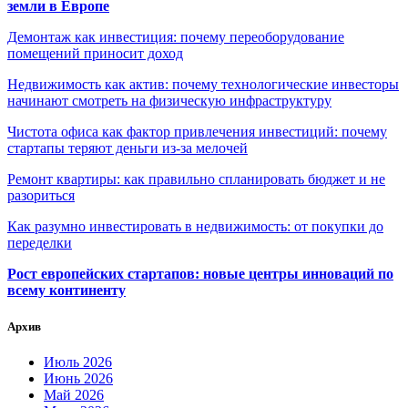
земли в Европе
Демонтаж как инвестиция: почему переоборудование
помещений приносит доход
Недвижимость как актив: почему технологические инвесторы
начинают смотреть на физическую инфраструктуру
Чистота офиса как фактор привлечения инвестиций: почему
стартапы теряют деньги из-за мелочей
Ремонт квартиры: как правильно спланировать бюджет и не
разориться
Как разумно инвестировать в недвижимость: от покупки до
переделки
Рост европейских стартапов: новые центры инноваций по
всему континенту
Архив
Июль 2026
Июнь 2026
Май 2026