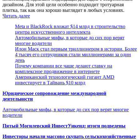
дизайном. Для этой цели особенно подходит тротуарная
плитка, так как она хорошо выглядит в любых условиях.
Читать далее
Meta и BlackRock вложат $14 млрд в строительство
центра искусственного интеллекта
Автомобильные мифы, в которые до сих пор верят
многие водители
Илон Маск стал первым триллионером в истории. Более
4 тысяч его сотрудников стали миллионерами за один
день
Почему компании все чаще делают ставку на
комплексное продвижение в интернете
Американский технологический гигант AMD
инвестирует в Тайвань $10 млрд
Юридическое сопровождение международной
деятельности
Автомобильные мифы, в которые до сих пор верят многие
водители
Пятый Могилевский ИнвестУикенд: итоги подведены
Инвесторы начали массово скупать сельскохозяйственные