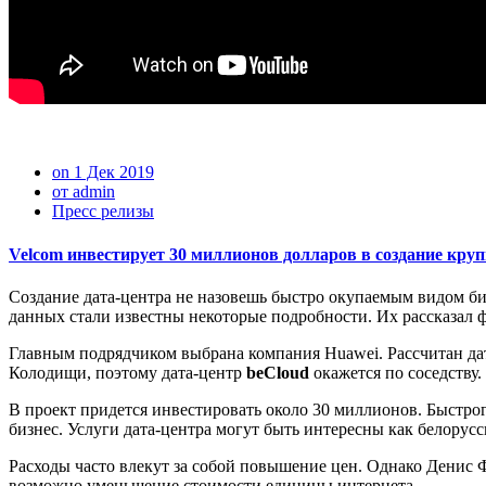
on 1 Дек 2019
от admin
Пресс релизы
Velcom инвестирует 30 миллионов долларов в создание кру
Создание дата-центра не назовешь быстро окупаемым видом би
данных стали известны некоторые подробности. Их рассказал
Главным подрядчиком выбрана компания Huawei. Рассчитан дат
Колодищи, поэтому дата-центр
beCloud
окажется по соседству.
В проект придется инвестировать около 30 миллионов. Быстрого
бизнес. Услуги дата-центра могут быть интересны как белорус
Расходы часто влекут за собой повышение цен. Однако Денис Ф
возможно уменьшение стоимости единицы интернета.