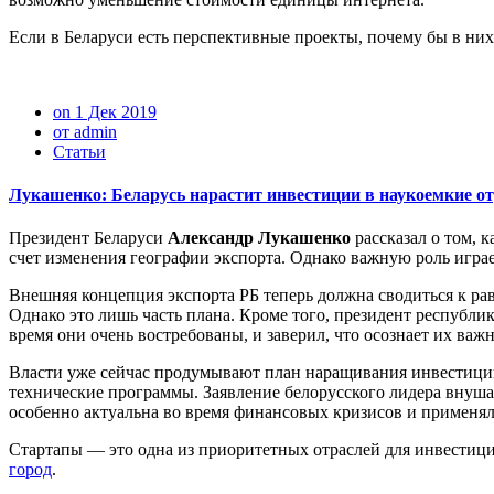
Если в Беларуси есть перспективные проекты, почему бы в ни
on 1 Дек 2019
от admin
Статьи
Лукашенко: Беларусь нарастит инвестиции в наукоемкие о
Президент Беларуси
Александр Лукашенко
рассказал о том, 
счет изменения географии экспорта. Однако важную роль играе
Внешняя концепция экспорта РБ теперь должна сводиться к ра
Однако это лишь часть плана. Кроме того, президент республ
время они очень востребованы, и заверил, что осознает их важн
Власти уже сейчас продумывают план наращивания инвестиций
технические программы. Заявление белорусского лидера внушае
особенно актуальна во время финансовых кризисов и применял
Стартапы — это одна из приоритетных отраслей для инвестици
город
.