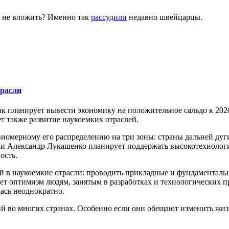
х не вложить? Именно так
рассудили
недавно швейцарцы.
трасли
как планирует вывести экономику на положительное сальдо к 2020
т также развитие наукоемких отраслей.
вномерному его распределению на три зоны: страны дальней дуг
ики Александр Лукашенко планирует поддержать высокотехнолог
ость.
 в наукоемкие отрасли: проводить прикладные и фундаментальн
т оптимизм людям, занятым в разработках и технологических пр
ась неоднократно.
й во многих странах. Особенно если они обещают изменить жиз