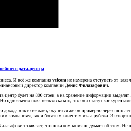
пнейшего дата-центра
знеса. И всё же компания
velcom
не намерена отступать от заяв
 финансовый директор компании
Денис Филазафович
.
а-центр будет на 800 стоек, а на хранение информации выделя
 Но однозначно пока нельзя сказать, что они станут конкурентам
 дохода никто не ждет, окупится же он примерно через пять лет
ским компаниям, так и богатым клиентам из-за рубежа. Экспортны
илазафович заявляет, что пока компания не думает об этом. Не 